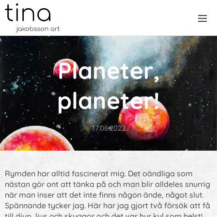
Planeter,
planeter!
17.08.2022
Rymden har alltid fascinerat mig. Det oändliga som
nästan gör ont att tänka på och man blir alldeles snurrig
när man inser att det inte finns någon ände, något slut.
Spännande tycker jag. Här har jag gjort två försök att få
till djup, ljus och skuggor och det var hur kul som helst!