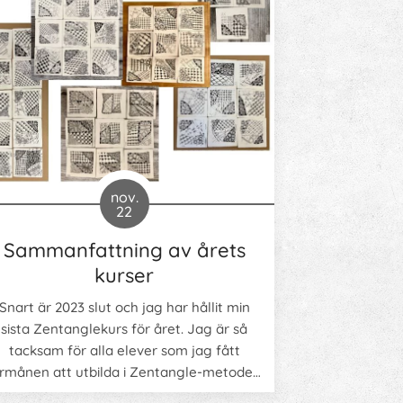
nov.
22
Sammanfattning av årets
kurser
Snart är 2023 slut och jag har hållit min
sista Zentanglekurs för året. Jag är så
tacksam för alla elever som jag fått
rmånen att utbilda i Zentangle-metoden.
t har varit otroligt roligt och lärorikt och