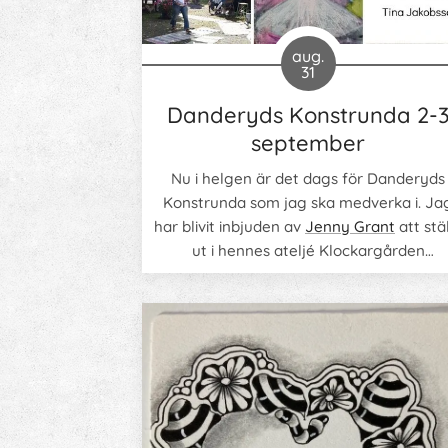
aug.
31
Danderyds Konstrunda 2-
september
Nu i helgen är det dags för Danderyds
Konstrunda som jag ska medverka i. Ja
har blivit inbjuden av
Jenny Grant
att stä
ut i hennes ateljé Klockargården
tillsammans med Jenny själv,
Gunilla
Galitea
och
Peter PG Gustafsson
.