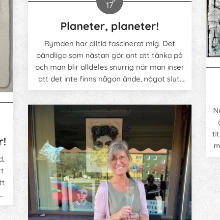
17
Planeter, planeter!
Rymden har alltid fascinerat mig. Det
oändliga som nästan gör ont att tänka på
och man blir alldeles snurrig när man inser
att det inte finns någon ände, något slut.
Spännande tycker jag. Här har jag gjort två
försök att få till djup, ljus och skuggor och
N
det var hur kul som helst!
ti
r!
m
b
d,
li
tt
tt