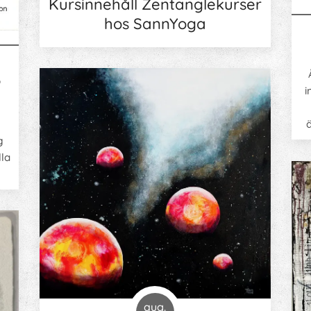
Kursinnehåll Zentanglekurser
hos SannYoga
3
i
g
lla
aug.