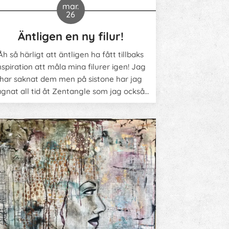
mar.
26
Äntligen en ny filur!
Åh så härligt att äntligen ha fått tillbaks
nspiration att måla mina filurer igen! Jag
har saknat dem men på sistone har jag
ägnat all tid åt Zentangle som jag också
verkligen älskar.