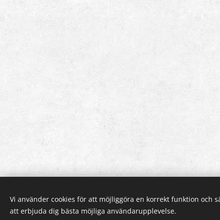
Vi använder cookies för att möjliggöra en korrekt funktion och 
att erbjuda dig bästa möjliga användarupplevelse.