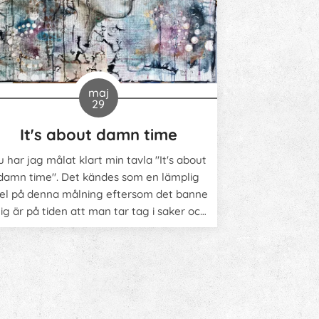
maj
29
It's about damn time
u har jag målat klart min tavla "It's about
damn time". Det kändes som en lämplig
tel på denna målning eftersom det banne
ig är på tiden att man tar tag i saker och
ara gör. Finns inget att vänta på, livet är
ksom här och nu. Dessutom ser hon rätt så
beslutsam och målinriktad ut.