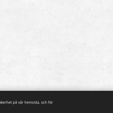
säkerhet på vår hemsida, och för
© 2021 Alla rättigheter reserverade för TinaJakobssonArt.
Skapad med
Webnode
Cookies