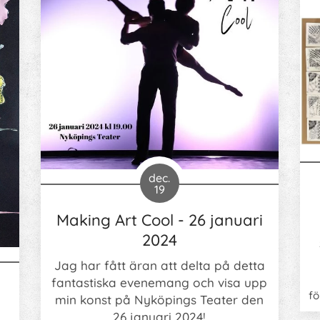
dec.
19
Making Art Cool - 26 januari
2024
Jag har fått äran att delta på detta
fantastiska evenemang och visa upp
fö
min konst på Nyköpings Teater den
De
26 januari 2024!