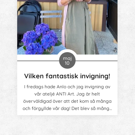
maj
10
Vilken fantastisk invigning!
I fredags hade Anlo och jag invigning av
vår ateljé ANTI Art. Jag är helt
överväldigad över att det kom så många
och förgyllde vår dag! Det blev så många
härliga samtal och trevligt umgänge. Och
canvasen som gästerna fick måla på blev
jättefin!