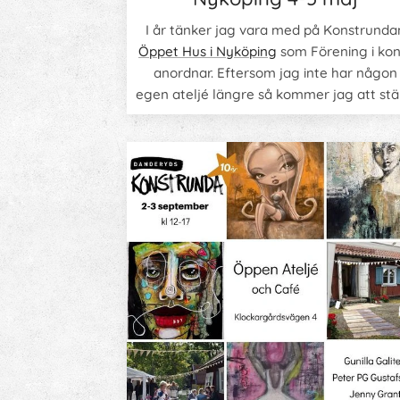
I år tänker jag vara med på Konstrunda
Öppet Hus i Nyköping
som Förening i kon
anordnar. Eftersom jag inte har någon
egen ateljé längre så kommer jag att stä
ut min konst i
SannYogas
lokaler på Öst
Kyrkogatan 30 i centrala Nyköping.