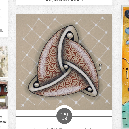
j
n
st
lla
ra
aug.
08